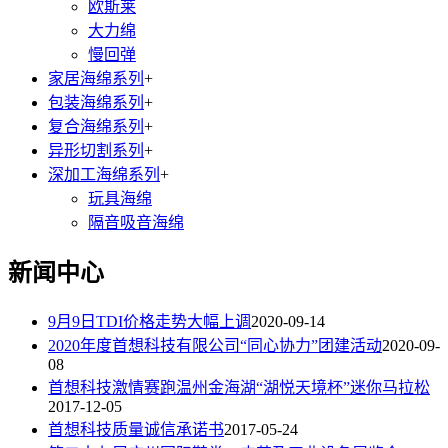
欧斯莱
大力绵
慢回弹
家居海绵系列
+
包装海绵系列
+
复合海绵系列
+
异形切割系列
+
深加工海绵系列
+
玩具海绵
隔音吸音海绵
新闻中心
9月9日TDI价格走势大幅上调
2020-09-14
2020年度首想科技有限公司“同心协力”团建活动
2020-09-
08
首想科技激情赛跑温州金海湖“湖悦天境杯”迷你马拉松
2017-12-05
首想科技质量诚信承诺书
2017-05-24