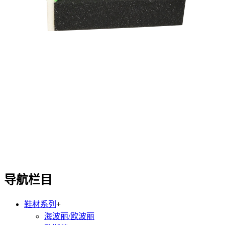
导航栏目
鞋材系列
+
海波丽/欧波丽